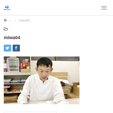
T
o
g
ホーム
miwa04
g
l
e
miwa04
n
a
v
i
g
a
t
i
o
n