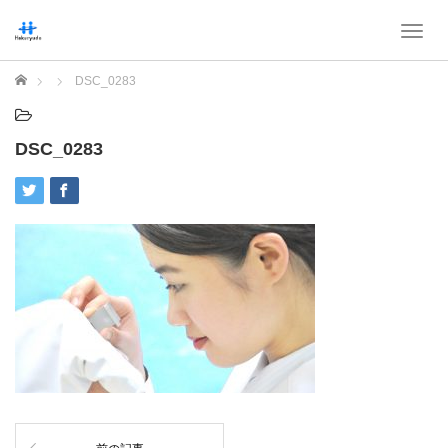
T
o
g
ホーム
DSC_0283
g
l
e
DSC_0283
n
a
v
i
g
a
t
i
o
n